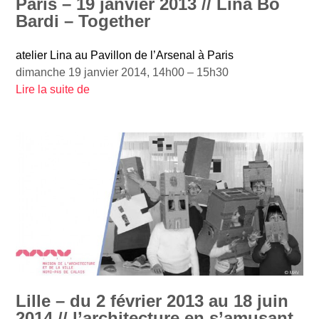
Paris – 19 janvier 2013 // Lina Bo
Bardi – Together
atelier Lina au Pavillon de l’Arsenal à Paris
dimanche 19 janvier 2014, 14h00 – 15h30
Lire la suite de
«
P
a
r
i
s
–
1
9
j
a
n
Lille – du 2 février 2013 au 18 juin
v
2014 // l’architecture en s’amusant