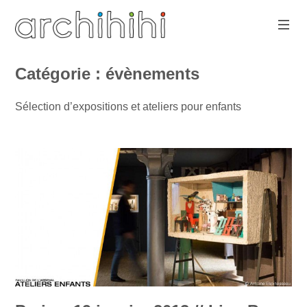
Aller
au
contenu
architecture
principal
with
www.archihihi.com
Catégorie :
évènements
play-
sure
Sélection d’expositions et ateliers pour enfants